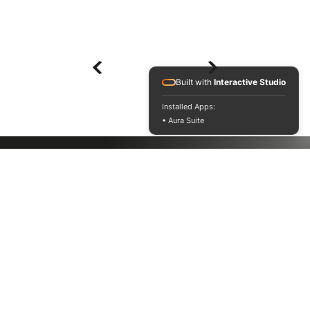
Built with
Interactive Studio
Installed Apps:
• Aura Suite
CONTACT@GRAPHISTAR.COM
3 RUE JANIN, LYON
​04 78 62 79 79
MENU